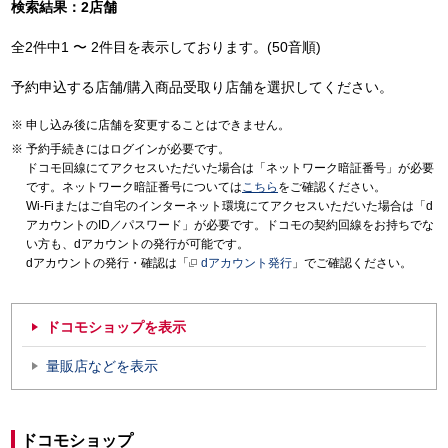
検索結果：2店舗
全2件中1 〜 2件目を表示しております。(50音順)
予約申込する店舗/購入商品受取り店舗を選択してください。
申し込み後に店舗を変更することはできません。
予約手続きにはログインが必要です。
ドコモ回線にてアクセスいただいた場合は「ネットワーク暗証番号」が必要
です。ネットワーク暗証番号については
こちら
をご確認ください。
Wi-Fiまたはご自宅のインターネット環境にてアクセスいただいた場合は「d
アカウントのID／パスワード」が必要です。ドコモの契約回線をお持ちでな
い方も、dアカウントの発行が可能です。
dアカウントの発行・確認は「
dアカウント発行
」でご確認ください。
ドコモショップを表示
量販店などを表示
ドコモショップ