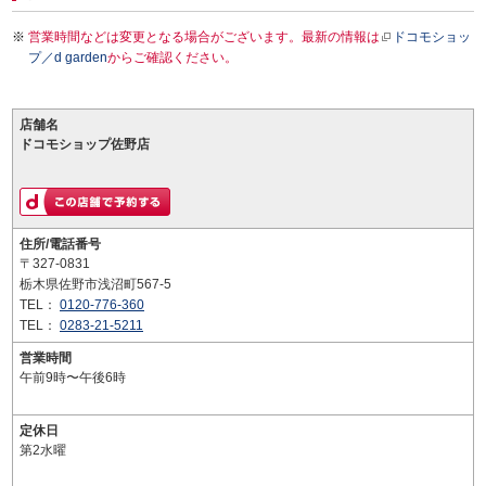
営業時間などは変更となる場合がございます。最新の情報は
ドコモショッ
プ／d garden
からご確認ください。
店舗名
ドコモショップ佐野店
住所/電話番号
〒327-0831
栃木県佐野市浅沼町567-5
TEL：
0120-776-360
TEL：
0283-21-5211
営業時間
午前9時〜午後6時
定休日
第2水曜