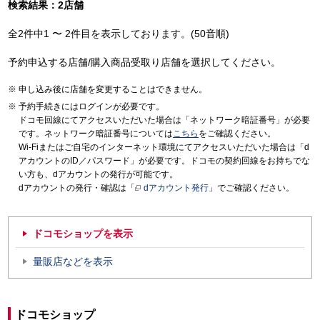
検索結果：2店舗
全2件中1 〜 2件目を表示しております。(50音順)
予約申込する店舗/購入商品受取り店舗を選択してください。
申し込み後に店舗を変更することはできません。
予約手続きにはログインが必要です。
ドコモ回線にてアクセスいただいた場合は「ネットワーク暗証番号」が必要
です。ネットワーク暗証番号については
こちら
をご確認ください。
Wi-Fiまたはご自宅のインターネット環境にてアクセスいただいた場合は「d
アカウントのID／パスワード」が必要です。ドコモの契約回線をお持ちでな
い方も、dアカウントの発行が可能です。
dアカウントの発行・確認は「
dアカウント発行
」でご確認ください。
ドコモショップを表示
量販店などを表示
ドコモショップ