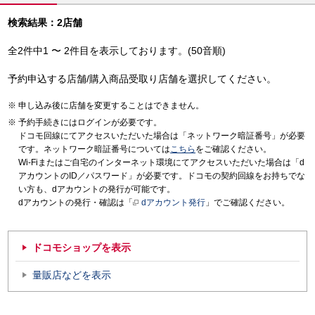
検索結果：2店舗
全2件中1 〜 2件目を表示しております。(50音順)
予約申込する店舗/購入商品受取り店舗を選択してください。
申し込み後に店舗を変更することはできません。
予約手続きにはログインが必要です。
ドコモ回線にてアクセスいただいた場合は「ネットワーク暗証番号」が必要
です。ネットワーク暗証番号については
こちら
をご確認ください。
Wi-Fiまたはご自宅のインターネット環境にてアクセスいただいた場合は「d
アカウントのID／パスワード」が必要です。ドコモの契約回線をお持ちでな
い方も、dアカウントの発行が可能です。
dアカウントの発行・確認は「
dアカウント発行
」でご確認ください。
ドコモショップを表示
量販店などを表示