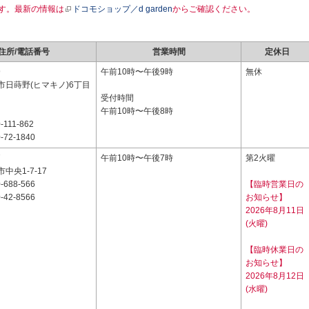
す。最新の情報は
ドコモショップ／d garden
からご確認ください。
住所/電話番号
営業時間
定休日
9
午前10時〜午後9時
無休
市日蒔野(ヒマキノ)6丁目
受付時間
午前10時〜午後8時
-111-862
-72-1840
7
午前10時〜午後7時
第2火曜
中央1-7-17
-688-566
【臨時営業日の
-42-8566
お知らせ】
2026年8月11日
(火曜)
【臨時休業日の
お知らせ】
2026年8月12日
(水曜)