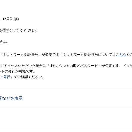
(50音順)
を選択してください。
せん。
「ネットワーク暗証番号」が必要です。ネットワーク暗証番号については
こちら
を
境にてアクセスいただいた場合は「dアカウントのID／パスワード」が必要です。ドコ
ントの発行が可能です。
ント発行
」でご確認ください。
店などを表示