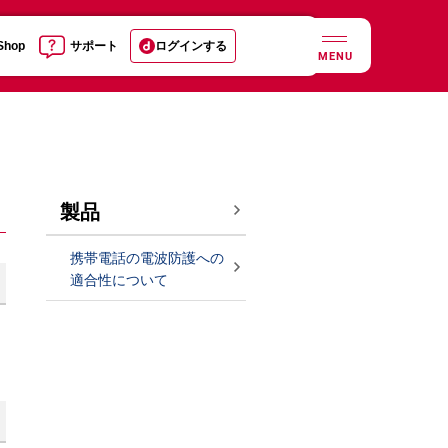
 Shop
サポート
ログインする
MENU
製品
携帯電話の電波防護への
適合性について