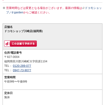
営業時間などは変更となる場合がございます。最新の情報は
ドコモショッ
プ／d garden
からご確認ください。
店舗名
ドコモショップ川崎店(福岡県)
住所/電話番号
〒827-0004
福岡県田川郡川崎町大字田原1104
TEL：
0120-289-077
TEL：
0947-73-9077
営業時間
午前9時〜午後6時
定休日
無休