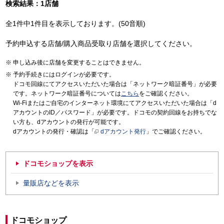
検索結果：1店舗
全1件中1件目を表示しております。(50音順)
予約申込する店舗/購入商品受取り店舗を選択してください。
申し込み後に店舗を変更することはできません。
予約手続きにはログインが必要です。
ドコモ回線にてアクセスいただいた場合は「ネットワーク暗証番号」が必要
です。ネットワーク暗証番号については
こちら
をご確認ください。
Wi-Fiまたはご自宅のインターネット環境にてアクセスいただいた場合は「d
アカウントのID／パスワード」が必要です。ドコモの契約回線をお持ちでな
い方も、dアカウントの発行が可能です。
dアカウントの発行・確認は「
dアカウント発行
」でご確認ください。
ドコモショップを表示
量販店などを表示
ドコモショップ