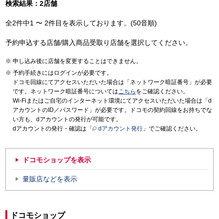
検索結果：2店舗
全2件中1 〜 2件目を表示しております。(50音順)
予約申込する店舗/購入商品受取り店舗を選択してください。
申し込み後に店舗を変更することはできません。
予約手続きにはログインが必要です。
ドコモ回線にてアクセスいただいた場合は「ネットワーク暗証番号」が必要
です。ネットワーク暗証番号については
こちら
をご確認ください。
Wi-Fiまたはご自宅のインターネット環境にてアクセスいただいた場合は「d
アカウントのID／パスワード」が必要です。ドコモの契約回線をお持ちでな
い方も、dアカウントの発行が可能です。
dアカウントの発行・確認は「
dアカウント発行
」でご確認ください。
ドコモショップを表示
量販店などを表示
ドコモショップ