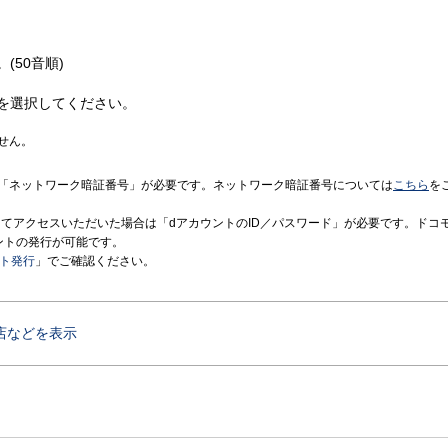
(50音順)
を選択してください。
せん。
「ネットワーク暗証番号」が必要です。ネットワーク暗証番号については
こちら
を
境にてアクセスいただいた場合は「dアカウントのID／パスワード」が必要です。ドコ
ントの発行が可能です。
ント発行
」でご確認ください。
店などを表示