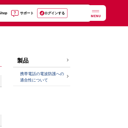
 Shop
サポート
ログインする
MENU
製品
携帯電話の電波防護への
適合性について