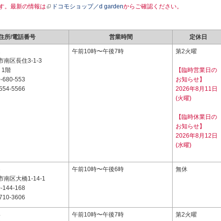
す。最新の情報は
ドコモショップ／d garden
からご確認ください。
住所/電話番号
営業時間
定休日
2
午前10時〜午後7時
第2火曜
南区長住3-1-3
 1階
【臨時営業日の
-680-553
お知らせ】
554-5566
2026年8月11日
(火曜)
【臨時休業日の
お知らせ】
2026年8月12日
(水曜)
3
午前10時〜午後6時
無休
南区大橋1-14-1
-144-168
710-3606
4
午前10時〜午後7時
第2火曜