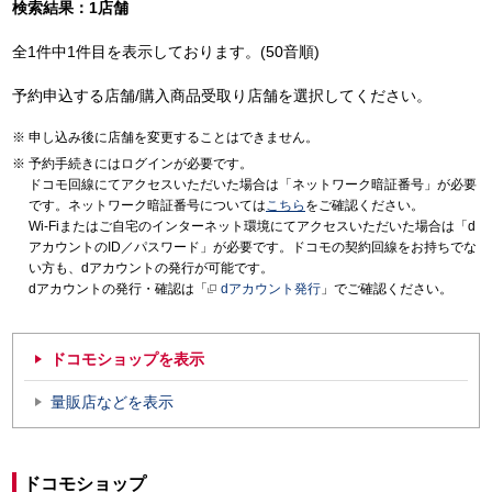
検索結果：1店舗
全1件中1件目を表示しております。(50音順)
予約申込する店舗/購入商品受取り店舗を選択してください。
申し込み後に店舗を変更することはできません。
予約手続きにはログインが必要です。
ドコモ回線にてアクセスいただいた場合は「ネットワーク暗証番号」が必要
です。ネットワーク暗証番号については
こちら
をご確認ください。
Wi-Fiまたはご自宅のインターネット環境にてアクセスいただいた場合は「d
アカウントのID／パスワード」が必要です。ドコモの契約回線をお持ちでな
い方も、dアカウントの発行が可能です。
dアカウントの発行・確認は「
dアカウント発行
」でご確認ください。
ドコモショップを表示
量販店などを表示
ドコモショップ