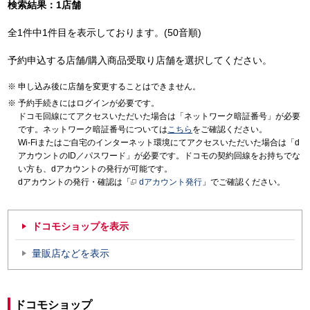
検索結果：1店舗
全1件中1件目を表示しております。(50音順)
予約申込する店舗/購入商品受取り店舗を選択してください。
申し込み後に店舗を変更することはできません。
予約手続きにはログインが必要です。
ドコモ回線にてアクセスいただいた場合は「ネットワーク暗証番号」が必要
です。ネットワーク暗証番号については
こちら
をご確認ください。
Wi-Fiまたはご自宅のインターネット環境にてアクセスいただいた場合は「d
アカウントのID／パスワード」が必要です。ドコモの契約回線をお持ちでな
い方も、dアカウントの発行が可能です。
dアカウントの発行・確認は「
dアカウント発行
」でご確認ください。
ドコモショップを表示
量販店などを表示
ドコモショップ