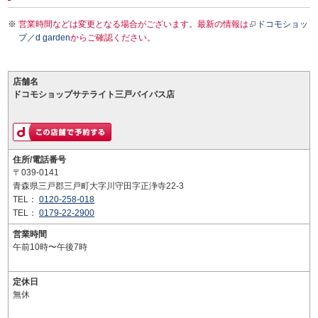
営業時間などは変更となる場合がございます。最新の情報は
ドコモショッ
プ／d garden
からご確認ください。
店舗名
ドコモショップサテライト三戸バイパス店
住所/電話番号
〒039-0141
青森県三戸郡三戸町大字川守田字正浄寺22-3
TEL：
0120-258-018
TEL：
0179-22-2900
営業時間
午前10時〜午後7時
定休日
無休