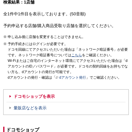
検索結果：1店舗
全1件中1件目を表示しております。(50音順)
予約申込する店舗/購入商品受取り店舗を選択してください。
申し込み後に店舗を変更することはできません。
予約手続きにはログインが必要です。
ドコモ回線にてアクセスいただいた場合は「ネットワーク暗証番号」が必要
です。ネットワーク暗証番号については
こちら
をご確認ください。
Wi-Fiまたはご自宅のインターネット環境にてアクセスいただいた場合は「d
アカウントのID／パスワード」が必要です。ドコモの契約回線をお持ちでな
い方も、dアカウントの発行が可能です。
dアカウントの発行・確認は「
dアカウント発行
」でご確認ください。
ドコモショップを表示
量販店などを表示
ドコモショップ