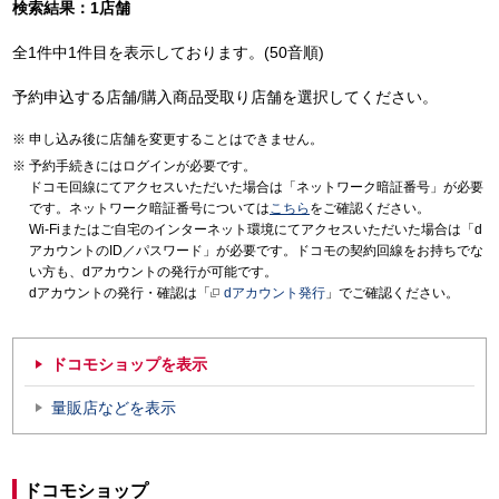
検索結果：1店舗
全1件中1件目を表示しております。(50音順)
予約申込する店舗/購入商品受取り店舗を選択してください。
申し込み後に店舗を変更することはできません。
予約手続きにはログインが必要です。
ドコモ回線にてアクセスいただいた場合は「ネットワーク暗証番号」が必要
です。ネットワーク暗証番号については
こちら
をご確認ください。
Wi-Fiまたはご自宅のインターネット環境にてアクセスいただいた場合は「d
アカウントのID／パスワード」が必要です。ドコモの契約回線をお持ちでな
い方も、dアカウントの発行が可能です。
dアカウントの発行・確認は「
dアカウント発行
」でご確認ください。
ドコモショップを表示
量販店などを表示
ドコモショップ