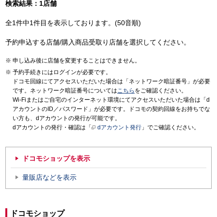
検索結果：1店舗
全1件中1件目を表示しております。(50音順)
予約申込する店舗/購入商品受取り店舗を選択してください。
申し込み後に店舗を変更することはできません。
予約手続きにはログインが必要です。
ドコモ回線にてアクセスいただいた場合は「ネットワーク暗証番号」が必要
です。ネットワーク暗証番号については
こちら
をご確認ください。
Wi-Fiまたはご自宅のインターネット環境にてアクセスいただいた場合は「d
アカウントのID／パスワード」が必要です。ドコモの契約回線をお持ちでな
い方も、dアカウントの発行が可能です。
dアカウントの発行・確認は「
dアカウント発行
」でご確認ください。
ドコモショップを表示
量販店などを表示
ドコモショップ