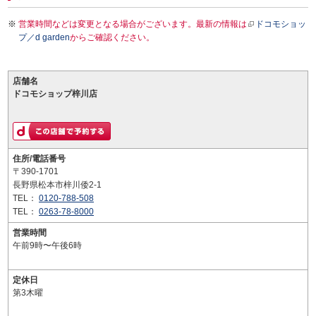
営業時間などは変更となる場合がございます。最新の情報は
ドコモショッ
プ／d garden
からご確認ください。
店舗名
ドコモショップ梓川店
住所/電話番号
〒390-1701
長野県松本市梓川倭2-1
TEL：
0120-788-508
TEL：
0263-78-8000
営業時間
午前9時〜午後6時
定休日
第3木曜