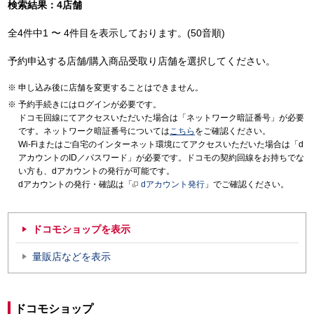
検索結果：4店舗
全4件中1 〜 4件目を表示しております。(50音順)
予約申込する店舗/購入商品受取り店舗を選択してください。
申し込み後に店舗を変更することはできません。
予約手続きにはログインが必要です。
ドコモ回線にてアクセスいただいた場合は「ネットワーク暗証番号」が必要
です。ネットワーク暗証番号については
こちら
をご確認ください。
Wi-Fiまたはご自宅のインターネット環境にてアクセスいただいた場合は「d
アカウントのID／パスワード」が必要です。ドコモの契約回線をお持ちでな
い方も、dアカウントの発行が可能です。
dアカウントの発行・確認は「
dアカウント発行
」でご確認ください。
ドコモショップを表示
量販店などを表示
ドコモショップ