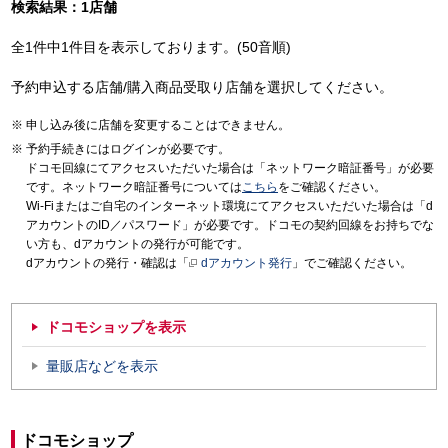
検索結果：1店舗
全1件中1件目を表示しております。(50音順)
予約申込する店舗/購入商品受取り店舗を選択してください。
申し込み後に店舗を変更することはできません。
予約手続きにはログインが必要です。
ドコモ回線にてアクセスいただいた場合は「ネットワーク暗証番号」が必要
です。ネットワーク暗証番号については
こちら
をご確認ください。
Wi-Fiまたはご自宅のインターネット環境にてアクセスいただいた場合は「d
アカウントのID／パスワード」が必要です。ドコモの契約回線をお持ちでな
い方も、dアカウントの発行が可能です。
dアカウントの発行・確認は「
dアカウント発行
」でご確認ください。
ドコモショップを表示
量販店などを表示
ドコモショップ