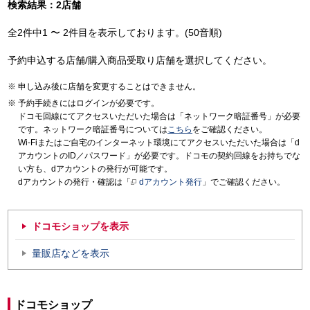
検索結果：2店舗
全2件中1 〜 2件目を表示しております。(50音順)
予約申込する店舗/購入商品受取り店舗を選択してください。
申し込み後に店舗を変更することはできません。
予約手続きにはログインが必要です。
ドコモ回線にてアクセスいただいた場合は「ネットワーク暗証番号」が必要
です。ネットワーク暗証番号については
こちら
をご確認ください。
Wi-Fiまたはご自宅のインターネット環境にてアクセスいただいた場合は「d
アカウントのID／パスワード」が必要です。ドコモの契約回線をお持ちでな
い方も、dアカウントの発行が可能です。
dアカウントの発行・確認は「
dアカウント発行
」でご確認ください。
ドコモショップを表示
量販店などを表示
ドコモショップ