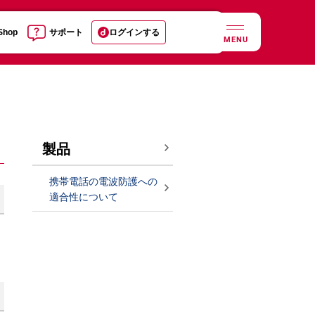
 Shop
サポート
ログインする
MENU
製品
携帯電話の電波防護への
適合性について