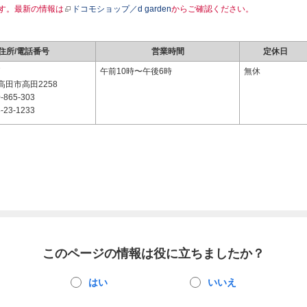
す。最新の情報は
ドコモショップ／d garden
からご確認ください。
住所/電話番号
営業時間
定休日
7
午前10時〜午後6時
無休
田市高田2258
-865-303
-23-1233
このページの情報は役に立ちましたか？
はい
いいえ