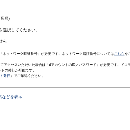
音順)
を選択してください。
せん。
「ネットワーク暗証番号」が必要です。ネットワーク暗証番号については
こちら
を
境にてアクセスいただいた場合は「dアカウントのID／パスワード」が必要です。ドコ
ントの発行が可能です。
ント発行
」でご確認ください。
店などを表示