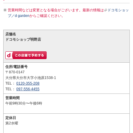
営業時間などは変更となる場合がございます。最新の情報は
ドコモショッ
プ／d garden
からご確認ください。
店舗名
ドコモショップ明野店
住所/電話番号
〒870-0147
大分県大分市大字小池原1538-1
TEL：
0120-355-208
TEL：
097-556-4455
営業時間
午前9時30分〜午後6時
定休日
第2水曜