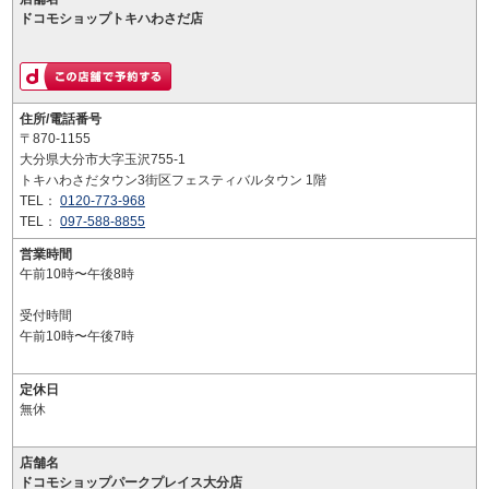
ドコモショップトキハわさだ店
住所/電話番号
〒870-1155
大分県大分市大字玉沢755-1
トキハわさだタウン3街区フェスティバルタウン 1階
TEL：
0120-773-968
TEL：
097-588-8855
営業時間
午前10時〜午後8時
受付時間
午前10時〜午後7時
定休日
無休
店舗名
ドコモショップパークプレイス大分店