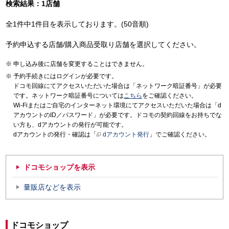
検索結果：1店舗
全1件中1件目を表示しております。(50音順)
予約申込する店舗/購入商品受取り店舗を選択してください。
申し込み後に店舗を変更することはできません。
予約手続きにはログインが必要です。
ドコモ回線にてアクセスいただいた場合は「ネットワーク暗証番号」が必要
です。ネットワーク暗証番号については
こちら
をご確認ください。
Wi-Fiまたはご自宅のインターネット環境にてアクセスいただいた場合は「d
アカウントのID／パスワード」が必要です。ドコモの契約回線をお持ちでな
い方も、dアカウントの発行が可能です。
dアカウントの発行・確認は「
dアカウント発行
」でご確認ください。
ドコモショップを表示
量販店などを表示
ドコモショップ