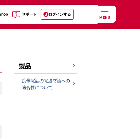
 Shop
サポート
ログインする
MENU
製品
携帯電話の電波防護への
適合性について