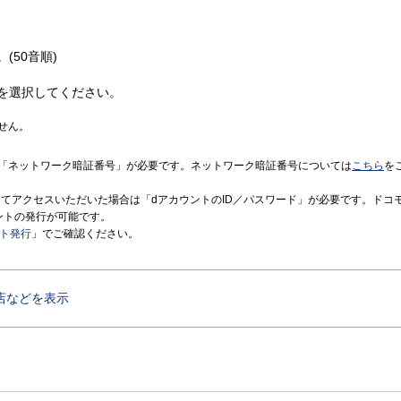
(50音順)
を選択してください。
せん。
「ネットワーク暗証番号」が必要です。ネットワーク暗証番号については
こちら
を
境にてアクセスいただいた場合は「dアカウントのID／パスワード」が必要です。ドコ
ントの発行が可能です。
ント発行
」でご確認ください。
店などを表示