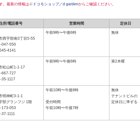
す。最新の情報は
ドコモショップ／d garden
からご確認ください。
住所/電話番号
営業時間
定休日
8
午前9時〜午後6時
無休
西宇部南3丁目5-55
-047-550
645-4141
6
午前9時〜午後6時
第2木曜
松山町1-1-17
-667-727
-35-1117
8
午前10時〜午後8時
無休
明神町3-1-1
テナントビルの
宇部グランフジ 1階
受付時間
定休日に準ずる
-173-053
午前10時〜午後7時
-37-1111