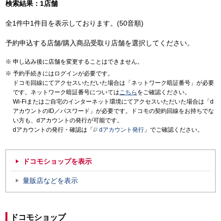
検索結果：1店舗
全1件中1件目を表示しております。(50音順)
予約申込する店舗/購入商品受取り店舗を選択してください。
申し込み後に店舗を変更することはできません。
予約手続きにはログインが必要です。
ドコモ回線にてアクセスいただいた場合は「ネットワーク暗証番号」が必要
です。ネットワーク暗証番号については
こちら
をご確認ください。
Wi-Fiまたはご自宅のインターネット環境にてアクセスいただいた場合は「d
アカウントのID／パスワード」が必要です。ドコモの契約回線をお持ちでな
い方も、dアカウントの発行が可能です。
dアカウントの発行・確認は「
dアカウント発行
」でご確認ください。
ドコモショップを表示
量販店などを表示
ドコモショップ