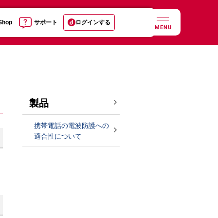
 Shop
サポート
ログインする
MENU
製品
携帯電話の電波防護への
適合性について