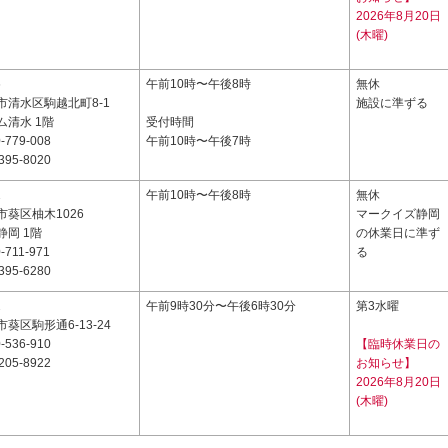
2026年8月20日
(木曜)
6
午前10時〜午後8時
無休
市清水区駒越北町8-1
施設に準ずる
ム清水 1階
受付時間
-779-008
午前10時〜午後7時
395-8020
1
午前10時〜午後8時
無休
葵区柚木1026
マークイズ静岡
岡 1階
の休業日に準ず
-711-971
る
395-6280
2
午前9時30分〜午後6時30分
第3水曜
葵区駒形通6-13-24
-536-910
【臨時休業日の
205-8922
お知らせ】
2026年8月20日
(木曜)