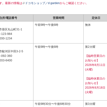
す。最新の情報は
ドコモショップ／d garden
からご確認ください。
住所/電話番号
営業時間
定休日
1
午前9時〜午後6時
無休
葵区丸山町31-1
-123-984
200-1234
1
午前9時〜午後6時
第2火曜
駿河区中田3-2-5
-092-360
【臨時営業日の
203-6400
お知らせ】
2026年8月11日
(火曜)
【臨時休業日の
お知らせ】
2026年8月18日
(火曜)
6
午前9時30分〜午後6時30分
第3火曜