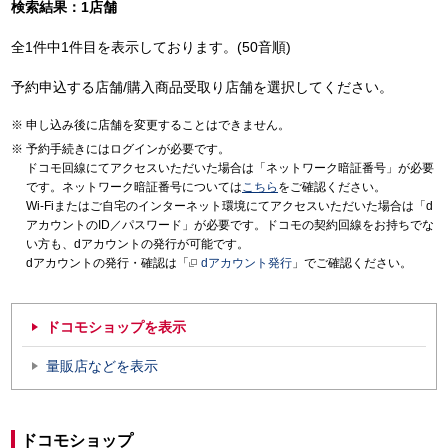
検索結果：1店舗
全1件中1件目を表示しております。(50音順)
予約申込する店舗/購入商品受取り店舗を選択してください。
申し込み後に店舗を変更することはできません。
予約手続きにはログインが必要です。
ドコモ回線にてアクセスいただいた場合は「ネットワーク暗証番号」が必要
です。ネットワーク暗証番号については
こちら
をご確認ください。
Wi-Fiまたはご自宅のインターネット環境にてアクセスいただいた場合は「d
アカウントのID／パスワード」が必要です。ドコモの契約回線をお持ちでな
い方も、dアカウントの発行が可能です。
dアカウントの発行・確認は「
dアカウント発行
」でご確認ください。
ドコモショップを表示
量販店などを表示
ドコモショップ