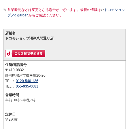
営業時間などは変更となる場合がございます。最新の情報は
ドコモショッ
プ／d garden
からご確認ください。
店舗名
ドコモショップ沼津八間通り店
住所/電話番号
〒410-0832
静岡県沼津市御幸町20-20
TEL：
0120-540-136
TEL：
055-935-0681
営業時間
午前10時〜午後7時
定休日
第2火曜