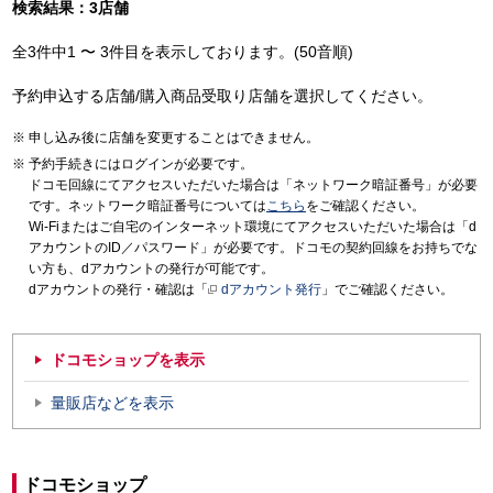
検索結果：3店舗
全3件中1 〜 3件目を表示しております。(50音順)
予約申込する店舗/購入商品受取り店舗を選択してください。
申し込み後に店舗を変更することはできません。
予約手続きにはログインが必要です。
ドコモ回線にてアクセスいただいた場合は「ネットワーク暗証番号」が必要
です。ネットワーク暗証番号については
こちら
をご確認ください。
Wi-Fiまたはご自宅のインターネット環境にてアクセスいただいた場合は「d
アカウントのID／パスワード」が必要です。ドコモの契約回線をお持ちでな
い方も、dアカウントの発行が可能です。
dアカウントの発行・確認は「
dアカウント発行
」でご確認ください。
ドコモショップを表示
量販店などを表示
ドコモショップ