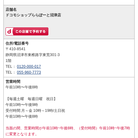
店舗名
ドコモショップららぽーと沼津店
住所/電話番号
〒410-8541
静岡県沼津市東椎路字東荒301-3
1階
TEL：
0120-000-017
TEL：
055-960-7773
営業時間
午前10時〜午後8時
【毎週土曜 毎週日曜 祝日】
午前10時〜午後9時
受付時間:月～金 10時～19時/土日祝
午前10時〜午後8時
当面の間、営業時間が午前10時~午後8時、（受付時間）午前10時~午後7時
に変更となります。