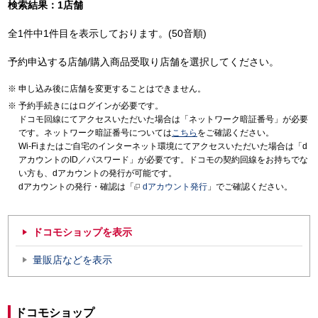
検索結果：1店舗
全1件中1件目を表示しております。(50音順)
予約申込する店舗/購入商品受取り店舗を選択してください。
申し込み後に店舗を変更することはできません。
予約手続きにはログインが必要です。
ドコモ回線にてアクセスいただいた場合は「ネットワーク暗証番号」が必要
です。ネットワーク暗証番号については
こちら
をご確認ください。
Wi-Fiまたはご自宅のインターネット環境にてアクセスいただいた場合は「d
アカウントのID／パスワード」が必要です。ドコモの契約回線をお持ちでな
い方も、dアカウントの発行が可能です。
dアカウントの発行・確認は「
dアカウント発行
」でご確認ください。
ドコモショップを表示
量販店などを表示
ドコモショップ