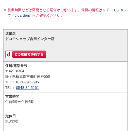
営業時間などは変更となる場合がございます。最新の情報は
ドコモショッ
プ／d garden
からご確認ください。
店舗名
ドコモショップ吉田インター店
住所/電話番号
〒421-0304
静岡県榛原郡吉田町神戸550
TEL：
0120-345-595
TEL：
0548-34-5161
営業時間
午前9時〜午後6時
定休日
第3水曜