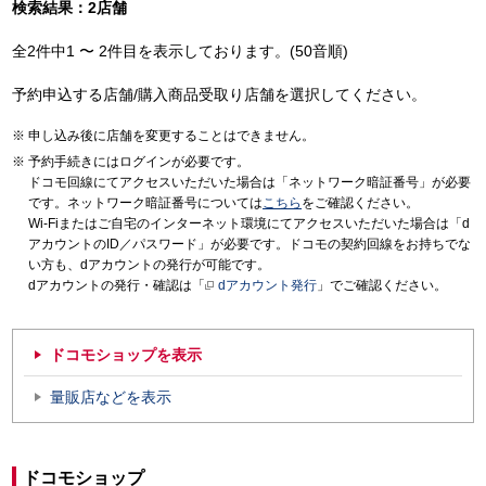
検索結果：2店舗
全2件中1 〜 2件目を表示しております。(50音順)
予約申込する店舗/購入商品受取り店舗を選択してください。
申し込み後に店舗を変更することはできません。
予約手続きにはログインが必要です。
ドコモ回線にてアクセスいただいた場合は「ネットワーク暗証番号」が必要
です。ネットワーク暗証番号については
こちら
をご確認ください。
Wi-Fiまたはご自宅のインターネット環境にてアクセスいただいた場合は「d
アカウントのID／パスワード」が必要です。ドコモの契約回線をお持ちでな
い方も、dアカウントの発行が可能です。
dアカウントの発行・確認は「
dアカウント発行
」でご確認ください。
ドコモショップを表示
量販店などを表示
ドコモショップ