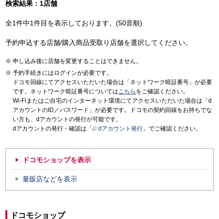
検索結果：1店舗
全1件中1件目を表示しております。(50音順)
予約申込する店舗/購入商品受取り店舗を選択してください。
申し込み後に店舗を変更することはできません。
予約手続きにはログインが必要です。
ドコモ回線にてアクセスいただいた場合は「ネットワーク暗証番号」が必要
です。ネットワーク暗証番号については
こちら
をご確認ください。
Wi-Fiまたはご自宅のインターネット環境にてアクセスいただいた場合は「d
アカウントのID／パスワード」が必要です。ドコモの契約回線をお持ちでな
い方も、dアカウントの発行が可能です。
dアカウントの発行・確認は「
dアカウント発行
」でご確認ください。
ドコモショップを表示
量販店などを表示
ドコモショップ