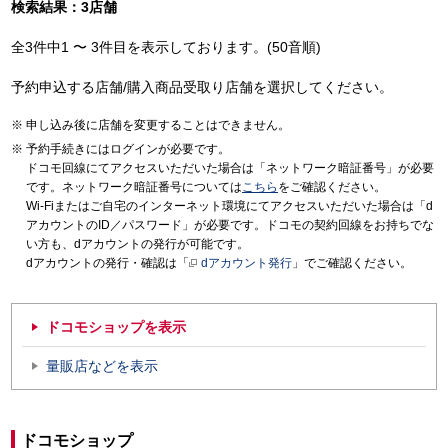
検索結果：3店舗
全3件中1 〜 3件目を表示しております。(50音順)
予約申込する店舗/購入商品受取り店舗を選択してください。
申し込み後に店舗を変更することはできません。
予約手続きにはログインが必要です。
ドコモ回線にてアクセスいただいた場合は「ネットワーク暗証番号」が必要
です。ネットワーク暗証番号については
こちら
をご確認ください。
Wi-Fiまたはご自宅のインターネット環境にてアクセスいただいた場合は「d
アカウントのID／パスワード」が必要です。ドコモの契約回線をお持ちでな
い方も、dアカウントの発行が可能です。
dアカウントの発行・確認は「
dアカウント発行
」でご確認ください。
ドコモショップを表示
量販店などを表示
ドコモショップ