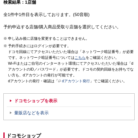
検索結果：1店舗
全1件中1件目を表示しております。(50音順)
予約申込する店舗/購入商品受取り店舗を選択してください。
申し込み後に店舗を変更することはできません。
予約手続きにはログインが必要です。
ドコモ回線にてアクセスいただいた場合は「ネットワーク暗証番号」が必要
です。ネットワーク暗証番号については
こちら
をご確認ください。
Wi-Fiまたはご自宅のインターネット環境にてアクセスいただいた場合は「d
アカウントのID／パスワード」が必要です。ドコモの契約回線をお持ちでな
い方も、dアカウントの発行が可能です。
dアカウントの発行・確認は「
dアカウント発行
」でご確認ください。
ドコモショップを表示
量販店などを表示
ドコモショップ