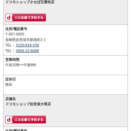
ドコモショップさせぼ五番街店
住所/電話番号
〒857-0855
長崎県佐世保市新港町2-1
TEL：
0120-818-156
TEL：
0956-22-6088
営業時間
午前10時〜午後8時
定休日
無休
店舗名
ドコモショップ佐世保大塔店