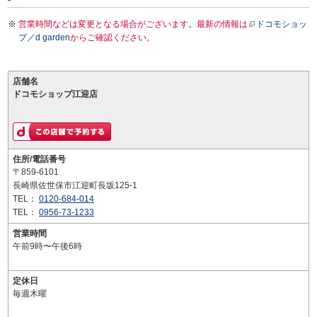
営業時間などは変更となる場合がございます。最新の情報は
ドコモショッ
プ／d garden
からご確認ください。
店舗名
ドコモショップ江迎店
住所/電話番号
〒859-6101
長崎県佐世保市江迎町長坂125-1
TEL：
0120-684-014
TEL：
0956-73-1233
営業時間
午前9時〜午後6時
定休日
毎週木曜