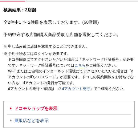
検索結果：2店舗
全2件中1 〜 2件目を表示しております。(50音順)
予約申込する店舗/購入商品受取り店舗を選択してください。
申し込み後に店舗を変更することはできません。
予約手続きにはログインが必要です。
ドコモ回線にてアクセスいただいた場合は「ネットワーク暗証番号」が必要
です。ネットワーク暗証番号については
こちら
をご確認ください。
Wi-Fiまたはご自宅のインターネット環境にてアクセスいただいた場合は「d
アカウントのID／パスワード」が必要です。ドコモの契約回線をお持ちでな
い方も、dアカウントの発行が可能です。
dアカウントの発行・確認は「
dアカウント発行
」でご確認ください。
ドコモショップを表示
量販店などを表示