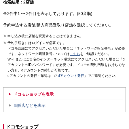
検索結果：2店舗
全2件中1 〜 2件目を表示しております。(50音順)
予約申込する店舗/購入商品受取り店舗を選択してください。
申し込み後に店舗を変更することはできません。
予約手続きにはログインが必要です。
ドコモ回線にてアクセスいただいた場合は「ネットワーク暗証番号」が必要
です。ネットワーク暗証番号については
こちら
をご確認ください。
Wi-Fiまたはご自宅のインターネット環境にてアクセスいただいた場合は「d
アカウントのID／パスワード」が必要です。ドコモの契約回線をお持ちでな
い方も、dアカウントの発行が可能です。
dアカウントの発行・確認は「
dアカウント発行
」でご確認ください。
ドコモショップを表示
量販店などを表示
ドコモショップ