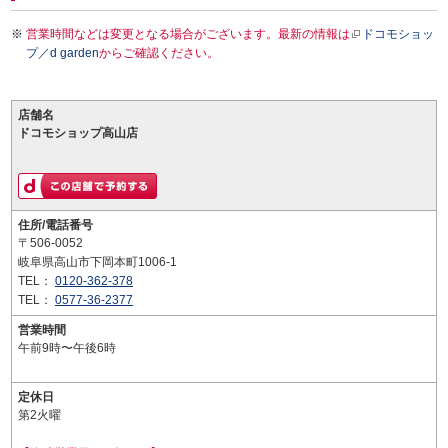
営業時間などは変更となる場合がございます。最新の情報は
ドコモショッ
プ／d garden
からご確認ください。
店舗名
ドコモショップ高山店
住所/電話番号
〒506-0052
岐阜県高山市下岡本町1006-1
TEL：
0120-362-378
TEL：
0577-36-2377
営業時間
午前9時〜午後6時
定休日
第2火曜