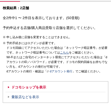
検索結果：2店舗
全2件中1 〜 2件目を表示しております。(50音順)
予約申込する店舗/購入商品受取り店舗を選択してください。
申し込み後に店舗を変更することはできません。
予約手続きにはログインが必要です。
ドコモ回線にてアクセスいただいた場合は「ネットワーク暗証番号」が必要
です。ネットワーク暗証番号については
こちら
をご確認ください。
Wi-Fiまたはご自宅のインターネット環境にてアクセスいただいた場合は「d
アカウントのID／パスワード」が必要です。ドコモの契約回線をお持ちでな
い方も、dアカウントの発行が可能です。
dアカウントの発行・確認は「
dアカウント発行
」でご確認ください。
ドコモショップを表示
量販店などを表示