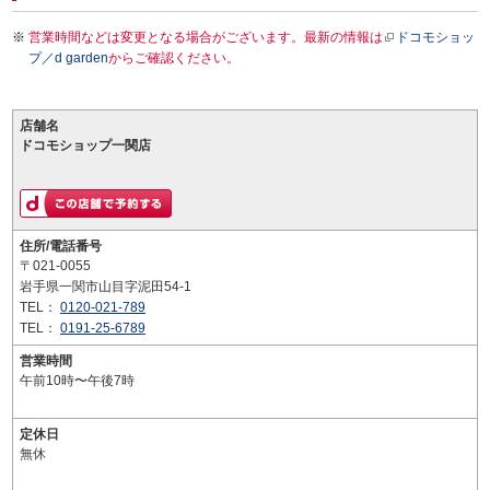
営業時間などは変更となる場合がございます。最新の情報は
ドコモショッ
プ／d garden
からご確認ください。
店舗名
ドコモショップ一関店
住所/電話番号
〒021-0055
岩手県一関市山目字泥田54-1
TEL：
0120-021-789
TEL：
0191-25-6789
営業時間
午前10時〜午後7時
定休日
無休