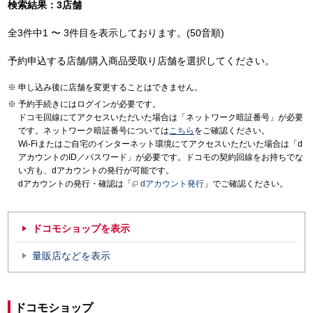
検索結果：3店舗
全3件中1 〜 3件目を表示しております。(50音順)
予約申込する店舗/購入商品受取り店舗を選択してください。
申し込み後に店舗を変更することはできません。
予約手続きにはログインが必要です。
ドコモ回線にてアクセスいただいた場合は「ネットワーク暗証番号」が必要
です。ネットワーク暗証番号については
こちら
をご確認ください。
Wi-Fiまたはご自宅のインターネット環境にてアクセスいただいた場合は「d
アカウントのID／パスワード」が必要です。ドコモの契約回線をお持ちでな
い方も、dアカウントの発行が可能です。
dアカウントの発行・確認は「
dアカウント発行
」でご確認ください。
ドコモショップを表示
量販店などを表示
ドコモショップ