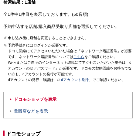
検索結果：1店舗
全1件中1件目を表示しております。(50音順)
予約申込する店舗/購入商品受取り店舗を選択してください。
申し込み後に店舗を変更することはできません。
予約手続きにはログインが必要です。
ドコモ回線にてアクセスいただいた場合は「ネットワーク暗証番号」が必要
です。ネットワーク暗証番号については
こちら
をご確認ください。
Wi-Fiまたはご自宅のインターネット環境にてアクセスいただいた場合は「d
アカウントのID／パスワード」が必要です。ドコモの契約回線をお持ちでな
い方も、dアカウントの発行が可能です。
dアカウントの発行・確認は「
dアカウント発行
」でご確認ください。
ドコモショップを表示
量販店などを表示
ドコモショップ