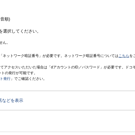
音順)
を選択してください。
せん。
「ネットワーク暗証番号」が必要です。ネットワーク暗証番号については
こちら
を
境にてアクセスいただいた場合は「dアカウントのID／パスワード」が必要です。ドコ
ントの発行が可能です。
ント発行
」でご確認ください。
店などを表示