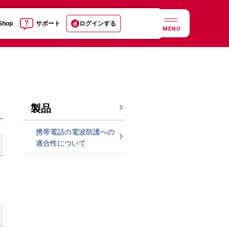
 Shop
サポート
ログインする
MENU
製品
携帯電話の電波防護への
適合性について