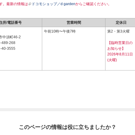
す。最新の情報は
ドコモショップ／d garden
からご確認ください。
住所/電話番号
営業時間
定休日
2
午前10時〜午後7時
第2・第3火曜
中須町46-2
-489-268
【臨時営業日の
-40-3555
お知らせ】
2026年8月11日
(火曜)
このページの情報は役に立ちましたか？