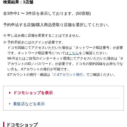
検索結果：3店舗
全3件中1 〜 3件目を表示しております。(50音順)
予約申込する店舗/購入商品受取り店舗を選択してください。
申し込み後に店舗を変更することはできません。
予約手続きにはログインが必要です。
ドコモ回線にてアクセスいただいた場合は「ネットワーク暗証番号」が必要
です。ネットワーク暗証番号については
こちら
をご確認ください。
Wi-Fiまたはご自宅のインターネット環境にてアクセスいただいた場合は「d
アカウントのID／パスワード」が必要です。ドコモの契約回線をお持ちでな
い方も、dアカウントの発行が可能です。
dアカウントの発行・確認は「
dアカウント発行
」でご確認ください。
ドコモショップを表示
量販店などを表示
ドコモショップ