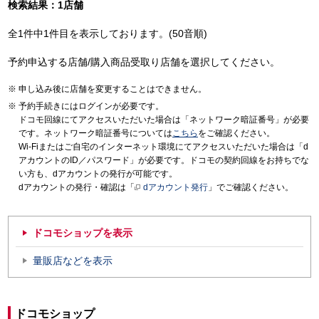
検索結果：1店舗
全1件中1件目を表示しております。(50音順)
予約申込する店舗/購入商品受取り店舗を選択してください。
申し込み後に店舗を変更することはできません。
予約手続きにはログインが必要です。
ドコモ回線にてアクセスいただいた場合は「ネットワーク暗証番号」が必要
です。ネットワーク暗証番号については
こちら
をご確認ください。
Wi-Fiまたはご自宅のインターネット環境にてアクセスいただいた場合は「d
アカウントのID／パスワード」が必要です。ドコモの契約回線をお持ちでな
い方も、dアカウントの発行が可能です。
dアカウントの発行・確認は「
dアカウント発行
」でご確認ください。
ドコモショップを表示
量販店などを表示
ドコモショップ