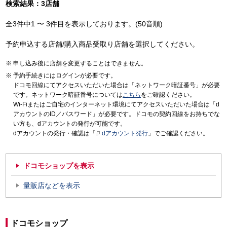
検索結果：3店舗
全3件中1 〜 3件目を表示しております。(50音順)
予約申込する店舗/購入商品受取り店舗を選択してください。
申し込み後に店舗を変更することはできません。
予約手続きにはログインが必要です。
ドコモ回線にてアクセスいただいた場合は「ネットワーク暗証番号」が必要
です。ネットワーク暗証番号については
こちら
をご確認ください。
Wi-Fiまたはご自宅のインターネット環境にてアクセスいただいた場合は「d
アカウントのID／パスワード」が必要です。ドコモの契約回線をお持ちでな
い方も、dアカウントの発行が可能です。
dアカウントの発行・確認は「
dアカウント発行
」でご確認ください。
ドコモショップを表示
量販店などを表示
ドコモショップ