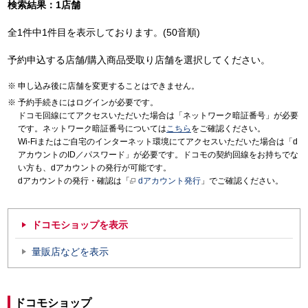
検索結果：1店舗
全1件中1件目を表示しております。(50音順)
予約申込する店舗/購入商品受取り店舗を選択してください。
申し込み後に店舗を変更することはできません。
予約手続きにはログインが必要です。
ドコモ回線にてアクセスいただいた場合は「ネットワーク暗証番号」が必要
です。ネットワーク暗証番号については
こちら
をご確認ください。
Wi-Fiまたはご自宅のインターネット環境にてアクセスいただいた場合は「d
アカウントのID／パスワード」が必要です。ドコモの契約回線をお持ちでな
い方も、dアカウントの発行が可能です。
dアカウントの発行・確認は「
dアカウント発行
」でご確認ください。
ドコモショップを表示
量販店などを表示
ドコモショップ