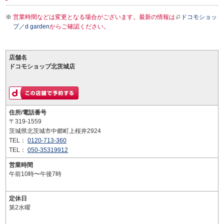
営業時間などは変更となる場合がございます。最新の情報は
ドコモショッ
プ／d garden
からご確認ください。
店舗名
ドコモショップ北茨城店
住所/電話番号
〒319-1559
茨城県北茨城市中郷町上桜井2924
TEL：
0120-713-360
TEL：
050-35319912
営業時間
午前10時〜午後7時
定休日
第2水曜