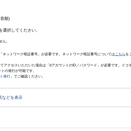
音順)
を選択してください。
せん。
「ネットワーク暗証番号」が必要です。ネットワーク暗証番号については
こちら
を
境にてアクセスいただいた場合は「dアカウントのID／パスワード」が必要です。ドコ
ントの発行が可能です。
ント発行
」でご確認ください。
店などを表示