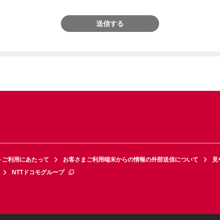
送信する
トご利用にあたって
お客さまご利用端末からの情報の外部送信について
見
NTTドコモグループ