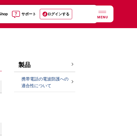
 Shop
サポート
ログインする
MENU
製品
携帯電話の電波防護への
適合性について