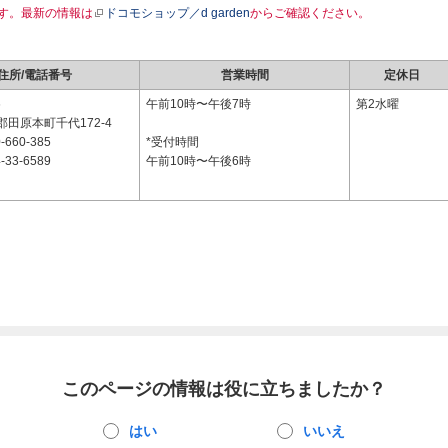
す。最新の情報は
ドコモショップ／d garden
からご確認ください。
住所/電話番号
営業時間
定休日
6
午前10時〜午後7時
第2水曜
田原本町千代172-4
-660-385
*受付時間
-33-6589
午前10時〜午後6時
このページの情報は役に立ちましたか？
はい
いいえ