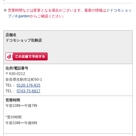
営業時間などは変更となる場合がございます。最新の情報は
ドコモショッ
プ／d garden
からご確認ください。
店舗名
ドコモショップ生駒店
住所/電話番号
〒630-0212
奈良県生駒市辻町60-1
TEL：
0120-176-815
TEL：
0743-75-6817
営業時間
午前10時〜午後7時
*受付時間
午前10時〜午後6時