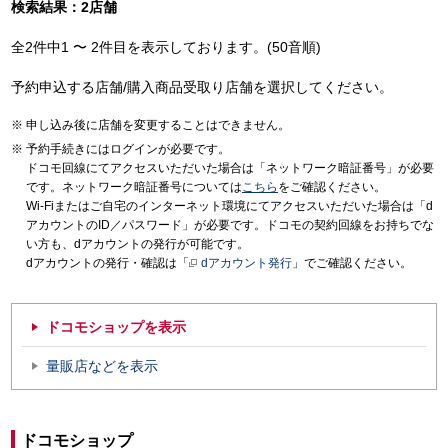
検索結果：2店舗
全2件中1 〜 2件目を表示しております。(50音順)
予約申込する店舗/購入商品受取り店舗を選択してください。
申し込み後に店舗を変更することはできません。
予約手続きにはログインが必要です。
ドコモ回線にてアクセスいただいた場合は「ネットワーク暗証番号」が必要
です。ネットワーク暗証番号については
こちら
をご確認ください。
Wi-Fiまたはご自宅のインターネット環境にてアクセスいただいた場合は「d
アカウントのID／パスワード」が必要です。ドコモの契約回線をお持ちでな
い方も、dアカウントの発行が可能です。
dアカウントの発行・確認は「
dアカウント発行
」でご確認ください。
ドコモショップを表示
量販店などを表示
ドコモショップ