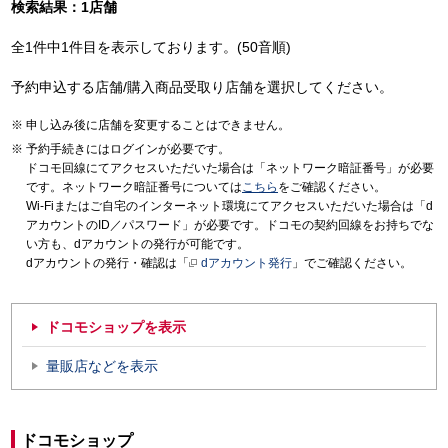
検索結果：1店舗
全1件中1件目を表示しております。(50音順)
予約申込する店舗/購入商品受取り店舗を選択してください。
申し込み後に店舗を変更することはできません。
予約手続きにはログインが必要です。
ドコモ回線にてアクセスいただいた場合は「ネットワーク暗証番号」が必要
です。ネットワーク暗証番号については
こちら
をご確認ください。
Wi-Fiまたはご自宅のインターネット環境にてアクセスいただいた場合は「d
アカウントのID／パスワード」が必要です。ドコモの契約回線をお持ちでな
い方も、dアカウントの発行が可能です。
dアカウントの発行・確認は「
dアカウント発行
」でご確認ください。
ドコモショップを表示
量販店などを表示
ドコモショップ