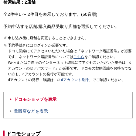
検索結果：2店舗
全2件中1 〜 2件目を表示しております。(50音順)
予約申込する店舗/購入商品受取り店舗を選択してください。
申し込み後に店舗を変更することはできません。
予約手続きにはログインが必要です。
ドコモ回線にてアクセスいただいた場合は「ネットワーク暗証番号」が必要
です。ネットワーク暗証番号については
こちら
をご確認ください。
Wi-Fiまたはご自宅のインターネット環境にてアクセスいただいた場合は「d
アカウントのID／パスワード」が必要です。ドコモの契約回線をお持ちでな
い方も、dアカウントの発行が可能です。
dアカウントの発行・確認は「
dアカウント発行
」でご確認ください。
ドコモショップを表示
量販店などを表示
ドコモショップ