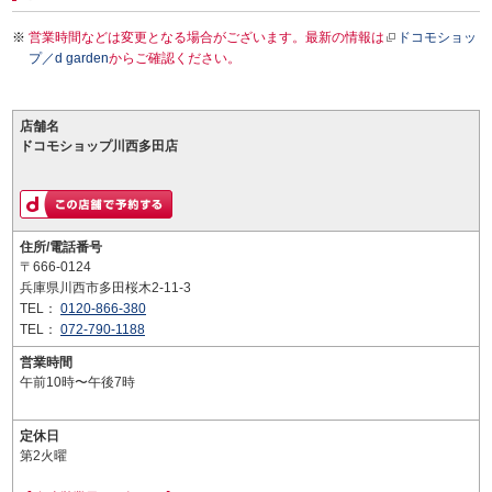
営業時間などは変更となる場合がございます。最新の情報は
ドコモショッ
プ／d garden
からご確認ください。
店舗名
ドコモショップ川西多田店
住所/電話番号
〒666-0124
兵庫県川西市多田桜木2-11-3
TEL：
0120-866-380
TEL：
072-790-1188
営業時間
午前10時〜午後7時
定休日
第2火曜