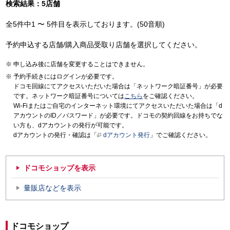
検索結果：5店舗
全5件中1 〜 5件目を表示しております。(50音順)
予約申込する店舗/購入商品受取り店舗を選択してください。
申し込み後に店舗を変更することはできません。
予約手続きにはログインが必要です。
ドコモ回線にてアクセスいただいた場合は「ネットワーク暗証番号」が必要
です。ネットワーク暗証番号については
こちら
をご確認ください。
Wi-Fiまたはご自宅のインターネット環境にてアクセスいただいた場合は「d
アカウントのID／パスワード」が必要です。ドコモの契約回線をお持ちでな
い方も、dアカウントの発行が可能です。
dアカウントの発行・確認は「
dアカウント発行
」でご確認ください。
ドコモショップを表示
量販店などを表示
ドコモショップ