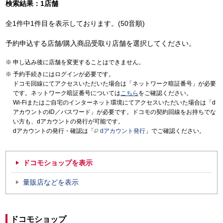
検索結果：1店舗
全1件中1件目を表示しております。(50音順)
予約申込する店舗/購入商品受取り店舗を選択してください。
申し込み後に店舗を変更することはできません。
予約手続きにはログインが必要です。
ドコモ回線にてアクセスいただいた場合は「ネットワーク暗証番号」が必要
です。ネットワーク暗証番号については
こちら
をご確認ください。
Wi-Fiまたはご自宅のインターネット環境にてアクセスいただいた場合は「d
アカウントのID／パスワード」が必要です。ドコモの契約回線をお持ちでな
い方も、dアカウントの発行が可能です。
dアカウントの発行・確認は「
dアカウント発行
」でご確認ください。
ドコモショップを表示
量販店などを表示
ドコモショップ