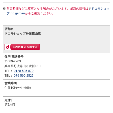
営業時間などは変更となる場合がございます。最新の情報は
ドコモショッ
プ／d garden
からご確認ください。
店舗名
ドコモショップ丹波篠山店
住所/電話番号
〒669-2203
兵庫県丹波篠山市吹新13-1
TEL：
0120-525-870
TEL：
079-590-2525
営業時間
午前10時〜午後6時
定休日
第2水曜