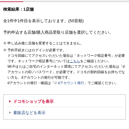
検索結果：1店舗
全1件中1件目を表示しております。(50音順)
予約申込する店舗/購入商品受取り店舗を選択してください。
申し込み後に店舗を変更することはできません。
予約手続きにはログインが必要です。
ドコモ回線にてアクセスいただいた場合は「ネットワーク暗証番号」が必要
です。ネットワーク暗証番号については
こちら
をご確認ください。
Wi-Fiまたはご自宅のインターネット環境にてアクセスいただいた場合は「d
アカウントのID／パスワード」が必要です。ドコモの契約回線をお持ちでな
い方も、dアカウントの発行が可能です。
dアカウントの発行・確認は「
dアカウント発行
」でご確認ください。
ドコモショップを表示
量販店などを表示