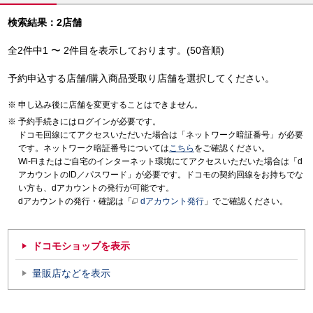
検索結果：2店舗
全2件中1 〜 2件目を表示しております。(50音順)
予約申込する店舗/購入商品受取り店舗を選択してください。
申し込み後に店舗を変更することはできません。
予約手続きにはログインが必要です。
ドコモ回線にてアクセスいただいた場合は「ネットワーク暗証番号」が必要
です。ネットワーク暗証番号については
こちら
をご確認ください。
Wi-Fiまたはご自宅のインターネット環境にてアクセスいただいた場合は「d
アカウントのID／パスワード」が必要です。ドコモの契約回線をお持ちでな
い方も、dアカウントの発行が可能です。
dアカウントの発行・確認は「
dアカウント発行
」でご確認ください。
ドコモショップを表示
量販店などを表示