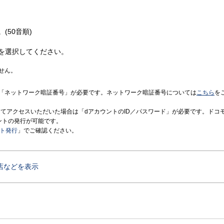
(50音順)
を選択してください。
せん。
「ネットワーク暗証番号」が必要です。ネットワーク暗証番号については
こちら
を
境にてアクセスいただいた場合は「dアカウントのID／パスワード」が必要です。ドコ
ントの発行が可能です。
ント発行
」でご確認ください。
店などを表示