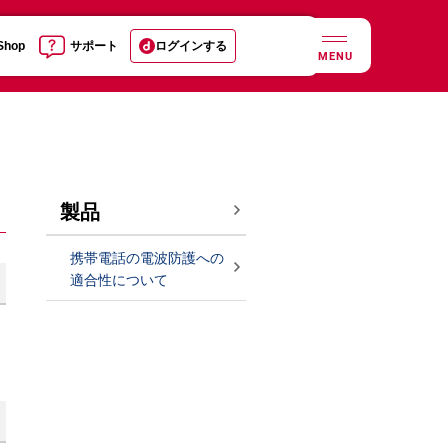
 Shop
サポート
ログインする
MENU
製品
携帯電話の電波防護への
適合性について