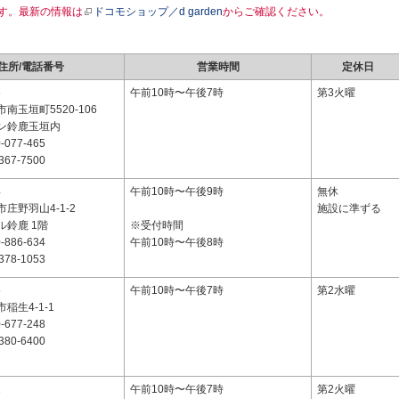
す。最新の情報は
ドコモショップ／d garden
からご確認ください。
住所/電話番号
営業時間
定休日
6
午前10時〜午後7時
第3火曜
南玉垣町5520-106
ン鈴鹿玉垣内
-077-465
367-7500
4
午前10時〜午後9時
無休
庄野羽山4-1-2
施設に準ずる
ル鈴鹿 1階
※受付時間
-886-634
午前10時〜午後8時
378-1053
5
午前10時〜午後7時
第2水曜
稲生4-1-1
-677-248
380-6400
1
午前10時〜午後7時
第2火曜