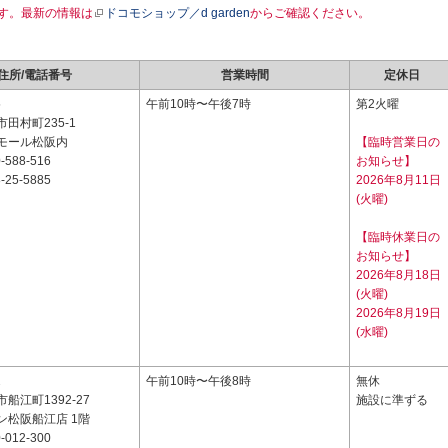
す。最新の情報は
ドコモショップ／d garden
からご確認ください。
住所/電話番号
営業時間
定休日
5
午前10時〜午後7時
第2火曜
田村町235-1
モール松阪内
【臨時営業日の
-588-516
お知らせ】
-25-5885
2026年8月11日
(火曜)
【臨時休業日の
お知らせ】
2026年8月18日
(火曜)
2026年8月19日
(水曜)
2
午前10時〜午後8時
無休
船江町1392-27
施設に準ずる
ン松阪船江店 1階
-012-300