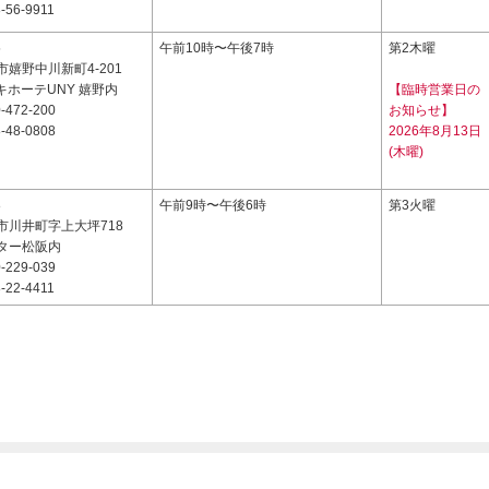
-56-9911
5
午前10時〜午後7時
第2木曜
嬉野中川新町4-201
キホーテUNY 嬉野内
【臨時営業日の
-472-200
お知らせ】
-48-0808
2026年8月13日
(木曜)
8
午前9時〜午後6時
第3火曜
市川井町字上大坪718
ター松阪内
-229-039
-22-4411