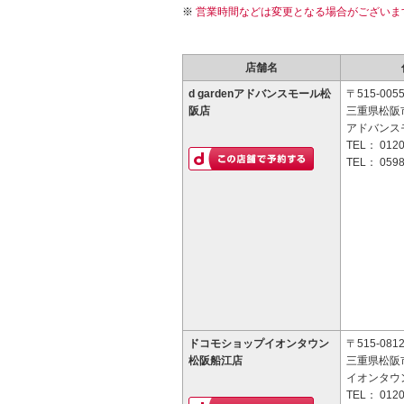
営業時間などは変更となる場合がございま
店舗名
d gardenアドバンスモール松
〒515-005
阪店
三重県松阪市
アドバンス
TEL：
0120
TEL：
0598
ドコモショップイオンタウン
〒515-081
松阪船江店
三重県松阪市
イオンタウ
TEL：
0120