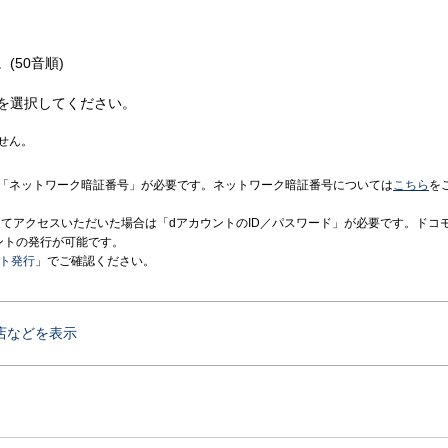
(50音順)
を選択してください。
せん。
「ネットワーク暗証番号」が必要です。ネットワーク暗証番号については
こちら
を
境にてアクセスいただいた場合は「dアカウントのID／パスワード」が必要です。ドコ
ントの発行が可能です。
ント発行
」でご確認ください。
店などを表示