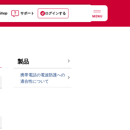
 Shop
サポート
ログインする
MENU
製品
携帯電話の電波防護への
適合性について