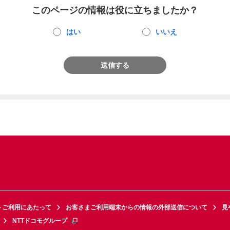
このページの情報は役に立ちましたか？
はい
いいえ
送信する
トご利用にあたって
お客さまご利用端末からの情報の外部送信について
見
NTTドコモグループ