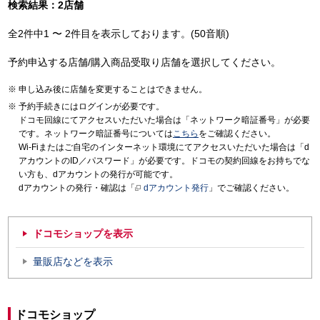
検索結果：2店舗
全2件中1 〜 2件目を表示しております。(50音順)
予約申込する店舗/購入商品受取り店舗を選択してください。
申し込み後に店舗を変更することはできません。
予約手続きにはログインが必要です。
ドコモ回線にてアクセスいただいた場合は「ネットワーク暗証番号」が必要
です。ネットワーク暗証番号については
こちら
をご確認ください。
Wi-Fiまたはご自宅のインターネット環境にてアクセスいただいた場合は「d
アカウントのID／パスワード」が必要です。ドコモの契約回線をお持ちでな
い方も、dアカウントの発行が可能です。
dアカウントの発行・確認は「
dアカウント発行
」でご確認ください。
ドコモショップを表示
量販店などを表示
ドコモショップ